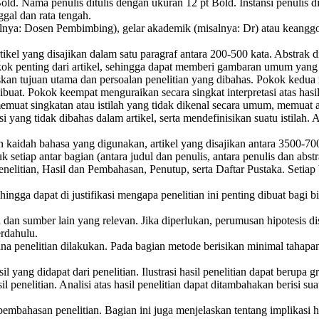
old. Nama penulis ditulis dengan ukuran 12 pt Bold. Instansi penulis di
ggal dan rata tengah.
lnya: Dosen Pembimbing), gelar akademik (misalnya: Dr) atau keanggot
rtikel yang disajikan dalam satu paragraf antara 200-500 kata. Abstrak d
nting dari artikel, sehingga dapat memberi gambaran umum yang jelas 
skan tujuan utama dan persoalan penelitian yang dibahas. Pokok kedu
ibuat. Pokok keempat menguraikan secara singkat interpretasi atas hasil
emuat singkatan atau istilah yang tidak dikenal secara umum, memuat a
i yang tidak dibahas dalam artikel, serta mendefinisikan suatu istila
n kaidah bahasa yang digunakan, artikel yang disajikan antara 3500-70
 setiap antar bagian (antara judul dan penulis, antara penulis dan abstra
 Penelitian, Hasil dan Pembahasan, Penutup, serta Daftar Pustaka. Seti
ehingga dapat di justifikasi mengapa penelitian ini penting dibuat bag
u dan sumber lain yang relevan. Jika diperlukan, perumusan hipotesis d
erdahulu.
mana penelitian dilakukan. Pada bagian metode berisikan minimal taha
 yang didapat dari penelitian. Ilustrasi hasil penelitian dapat berupa
l penelitian. Analisi atas hasil penelitian dapat ditambahakan berisi su
embahasan penelitian. Bagian ini juga menjelaskan tentang implikasi h