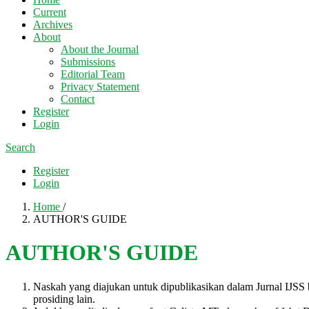
Current
Archives
About
About the Journal
Submissions
Editorial Team
Privacy Statement
Contact
Register
Login
Search
Register
Login
Home
/
AUTHOR'S GUIDE
AUTHOR'S GUIDE
Naskah yang diajukan untuk dipublikasikan dalam Jurnal IJSS be
prosiding lain.