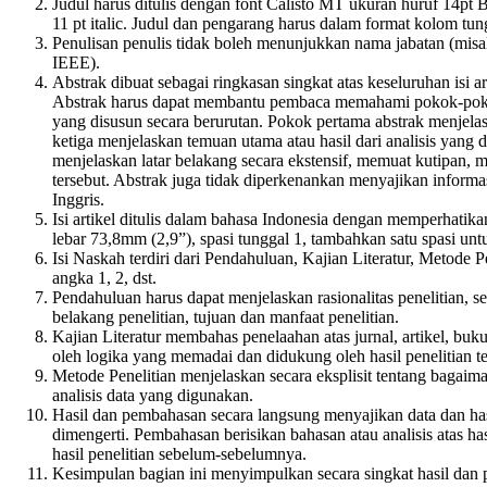
Judul harus ditulis dengan font Calisto MT ukuran huruf 14pt B
11 pt italic. Judul dan pengarang harus dalam format kolom tun
Penulisan penulis tidak boleh menunjukkan nama jabatan (misa
IEEE).
Abstrak dibuat sebagai ringkasan singkat atas keseluruhan isi a
Abstrak harus dapat membantu pembaca memahami pokok-pokok pe
yang disusun secara berurutan. Pokok pertama abstrak menjela
ketiga menjelaskan temuan utama atau hasil dari analisis yang d
menjelaskan latar belakang secara ekstensif, memuat kutipan, m
tersebut. Abstrak juga tidak diperkenankan menyajikan informas
Inggris.
Isi artikel ditulis dalam bahasa Indonesia dengan memperhatika
lebar 73,8mm (2,9”), spasi tunggal 1, tambahkan satu spasi untuk
Isi Naskah terdiri dari Pendahuluan, Kajian Literatur, Metode
angka 1, 2, dst.
Pendahuluan harus dapat menjelaskan rasionalitas penelitian, s
belakang penelitian, tujuan dan manfaat penelitian.
Kajian Literatur membahas penelaahan atas jurnal, artikel, buk
oleh logika yang memadai dan didukung oleh hasil penelitian t
Metode Penelitian menjelaskan secara eksplisit tentang bagai
analisis data yang digunakan.
Hasil dan pembahasan secara langsung menyajikan data dan hasil
dimengerti. Pembahasan berisikan bahasan atau analisis atas hasi
hasil penelitian sebelum-sebelumnya.
Kesimpulan bagian ini menyimpulkan secara singkat hasil dan p