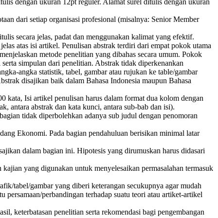
tulis dengan ukuran 12pt reguler. Alamat surel ditulis dengan ukuran
aan dari setiap organisasi profesional (misalnya: Senior Member
itulis secara jelas, padat dan menggunakan kalimat yang efektif.
atas isi artikel. Penulisan abstrak terdiri dari empat pokok utama
a menjelaskan metode penelitian yang dibahas secara umum. Pokok
 serta simpulan dari penelitian. Abstrak tidak diperkenankan
ngka-angka statistik, tabel, gambar atau rujukan ke table/gambar
h. Abstrak disajikan baik dalam Bahasa Indonesia maupun Bahasa
00 kata, Isi artikel penulisan harus dalam format dua kolom dengan
k, antara abstrak dan kata kunci, antara sub-bab dan isi).
ap bagian tidak diperbolehkan adanya sub judul dengan penomoran
i bidang Ekonomi. Pada bagian pendahuluan berisikan minimal latar
isajikan dalam bagian ini. Hipotesis yang dirumuskan harus didasari
pan kajian yang digunakan untuk menyelesaikan permasalahan termasuk
 grafik/tabel/gambar yang diberi keterangan secukupnya agar mudah
atu persamaan/perbandingan terhadap suatu teori atau artiket-artikel
asil, keterbatasan penelitian serta rekomendasi bagi pengembangan