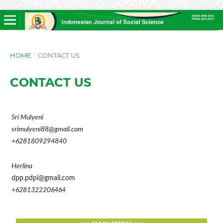
HOME
/
CONTACT US
CONTACT US
Sri Mulyeni
srimulyeni88@gmail.com
+6281809294840
Herlina
dpp.pdpi@gmail.com
+6281322206464