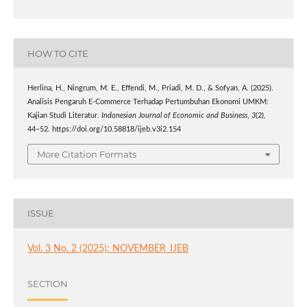
HOW TO CITE
Herlina, H., Ningrum, M. E., Effendi, M., Priadi, M. D., & Sofyan, A. (2025).
Analisis Pengaruh E-Commerce Terhadap Pertumbuhan Ekonomi UMKM:
Kajian Studi Literatur.
Indonesian Journal of Economic and Business
,
3
(2),
44–52. https://doi.org/10.58818/ijeb.v3i2.154
More Citation Formats
ISSUE
Vol. 3 No. 2 (2025): NOVEMBER_IJEB
SECTION