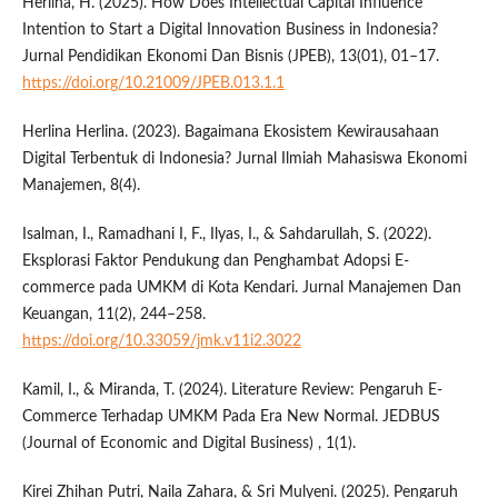
Herlina, H. (2025). How Does Intellectual Capital Influence
Intention to Start a Digital Innovation Business in Indonesia?
Jurnal Pendidikan Ekonomi Dan Bisnis (JPEB), 13(01), 01–17.
https://doi.org/10.21009/JPEB.013.1.1
Herlina Herlina. (2023). Bagaimana Ekosistem Kewirausahaan
Digital Terbentuk di Indonesia? Jurnal Ilmiah Mahasiswa Ekonomi
Manajemen, 8(4).
Isalman, I., Ramadhani I, F., Ilyas, I., & Sahdarullah, S. (2022).
Eksplorasi Faktor Pendukung dan Penghambat Adopsi E-
commerce pada UMKM di Kota Kendari. Jurnal Manajemen Dan
Keuangan, 11(2), 244–258.
https://doi.org/10.33059/jmk.v11i2.3022
Kamil, I., & Miranda, T. (2024). Literature Review: Pengaruh E-
Commerce Terhadap UMKM Pada Era New Normal. JEDBUS
(Journal of Economic and Digital Business) , 1(1).
Kirei Zhihan Putri, Naila Zahara, & Sri Mulyeni. (2025). Pengaruh