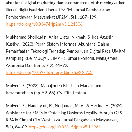
akuntansi, digital marketing dan e-commerce untuk meningkatkan
literasi digitalisasi dan kinerja UMKM. Jurnal Pembelajaran
Pemberdayaan Masyarakat (JP2M), 5(1), 187–199.
https://doi.org/10.33474/jp2m.v5i1.21506
Mukhamad Sholikudin, Anisa Lilatul Nikmah, & Irda Agustin
Kustiwi. (2023). Peran Sistem Informasi Akuntansi Dalam
Pemanfaatan Teknologi Terhadap Pembukuan Digital Pada UMKM
Kampung Kue. MUQADDIMAH: Jurnal Ekonomi, Manajemen,
Akuntansi Dan Bisnis, 2(2), 61–72.
https://doi.org/10.59246/muqaddimah.v2i2.703
Mulyeni, S. (2023). Manajemen Bisnis. In Manajemen
Kewirausahaan (pp. 59–66). CV. Gita Lentera.
Mulyeni, S., Handayani, R., Nurjamad, M. A., & Herlina, H. (2024).
Assistance for SMEs in Obtaining Business Legality through OSS
RBA in Cimahi City West Java. Jurnal Pengabdian Masyarakat,
5(1), 84–89.
https://doi.org/10.32815/jpm.v5i1.1261