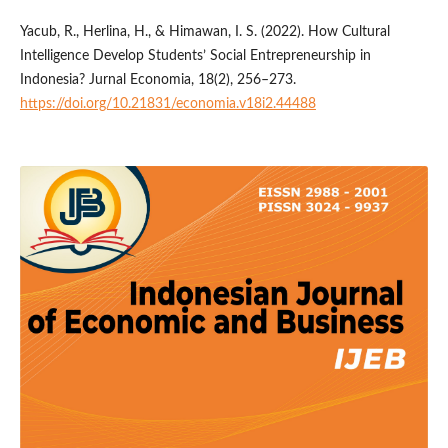
Yacub, R., Herlina, H., & Himawan, I. S. (2022). How Cultural
Intelligence Develop Students’ Social Entrepreneurship in
Indonesia? Jurnal Economia, 18(2), 256–273.
https://doi.org/10.21831/economia.v18i2.44488