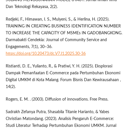
Dan Teknologi Rekayasa, 2(2).
Redjeki, F., Himawan, I. S., Mulyeni, S., & Herlina, H. (2025).
TRAINING IN CREATING BUSINESS IDENTIFICATION NUMBER
TO INCREASE THE CAPACITY OF MSMEs IN GADOBANGKONG.
Darmabakti Cendekia: Journal of Community Service and
Engagements, 7(1), 30–36.
https://doi.org/10.20473/dc.V7.I1.2025.30-36
Ristianti, D. E., Yulianto, R., & Pratiwi, Y. H. (2025). Eksplorasi
Dampak Pemanfaatan E-Commerce pada Pertumbuhan Ekonomi
Digital UMKM di Kota Malang. Forum Bisnis Dan Kewirausahaan ,
14(2).
Rogers, E. M. . (2003). Diffusion of innovations. Free Press.
Sadrakh Zefanya Putra, Shasabila Titanie Harianto, & Yabes
Christian Matondang. (2023). Analisis Pengaruh E-Commerce:
Studi Literatur Terhadap Pertumbuhan Ekonomi UMKM. Jurnal