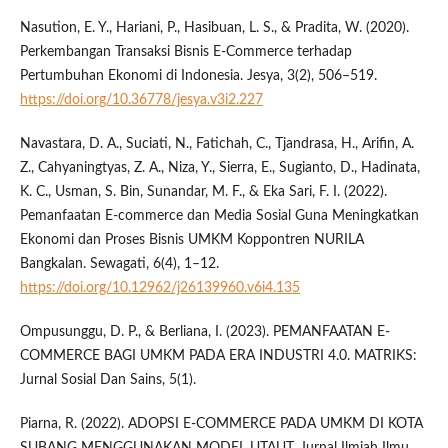
Nasution, E. Y., Hariani, P., Hasibuan, L. S., & Pradita, W. (2020).
Perkembangan Transaksi Bisnis E-Commerce terhadap
Pertumbuhan Ekonomi di Indonesia. Jesya, 3(2), 506–519.
https://doi.org/10.36778/jesya.v3i2.227
Navastara, D. A., Suciati, N., Fatichah, C., Tjandrasa, H., Arifin, A.
Z., Cahyaningtyas, Z. A., Niza, Y., Sierra, E., Sugianto, D., Hadinata,
K. C., Usman, S. Bin, Sunandar, M. F., & Eka Sari, F. I. (2022).
Pemanfaatan E-commerce dan Media Sosial Guna Meningkatkan
Ekonomi dan Proses Bisnis UMKM Koppontren NURILA
Bangkalan. Sewagati, 6(4), 1–12.
https://doi.org/10.12962/j26139960.v6i4.135
Ompusunggu, D. P., & Berliana, I. (2023). PEMANFAATAN E-
COMMERCE BAGI UMKM PADA ERA INDUSTRI 4.0. MATRIKS:
Jurnal Sosial Dan Sains, 5(1).
Piarna, R. (2022). ADOPSI E-COMMERCE PADA UMKM DI KOTA
SUBANG MENGGUNAKAN MODEL UTAUT. Jurnal Ilmiah Ilmu