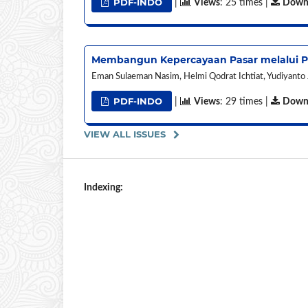
PDF-INDO
|
Views
: 25 times |
Down
Membangun Kepercayaan Pasar melalui Pe
Eman Sulaeman Nasim, Helmi Qodrat Ichtiat, Yudiyanto
PDF-INDO
|
Views
: 29 times |
Down
VIEW ALL ISSUES
Indexing: