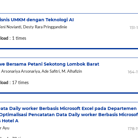
Bisnis UMKM dengan Teknologi AI
151-
Teni Novianti, Desty Rara Pringgandinie
load
: 1 times
ve Bersama Petani Sekotong Lombok Barat
164-
Arsonariya Arsonariya, Ade Safitri, M. Alhafizin
load
: 17 times
ta Daily worker Berbasis Microsoft Excel pada Departemen
imalisasi Pencatatan Data Daily worker Berbasis Microsof
 Hotel A
178-
ar Ayu