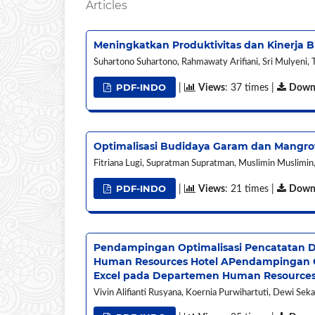
Articles
Meningkatkan Produktivitas dan Kinerja 
Suhartono Suhartono, Rahmawaty Arifiani, Sri Mulyeni, 
PDF-INDO
|
Views
: 37 times |
Down
Optimalisasi Budidaya Garam dan Mangro
Fitriana Lugi, Supratman Supratman, Muslimin Muslimin, 
PDF-INDO
|
Views
: 21 times |
Down
Pendampingan Optimalisasi Pencatatan Da
Human Resources Hotel APendampingan Opt
Excel pada Departemen Human Resources
Vivin Alifianti Rusyana, Koernia Purwihartuti, Dewi Sek