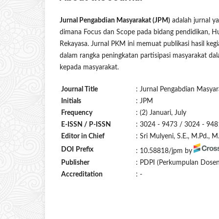
Jurnal Pengabdian Masyarakat (JPM)
adalah jurnal ya
dimana Focus dan Scope pada bidang pendidikan, Hu
Rekayasa. Jurnal PKM ini memuat publikasi hasil ke
dalam rangka peningkatan partisipasi masyarakat 
kepada masyarakat.
Journal Title
: Jurnal Pengabdian Masyar
Initials
: JPM
Frequency
: (2) Januari, July
E-ISSN / P-ISSN
: 3024 - 9473 / 3024 - 948
Editor in Chief
: Sri Mulyeni, S.E., M.Pd.,
DOI
Prefix
: 10.58818/jpm by
Publisher
: PDPI (Perkumpulan Dosen 
Accreditation
: -